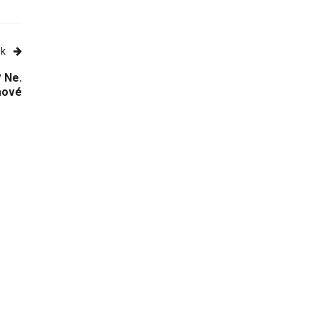
ek
? Ne.
imové