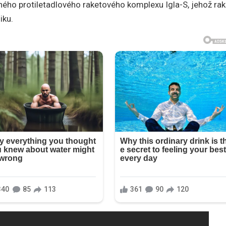
ého protiletadlového raketového komplexu Igla-S, jehož rak
iku.