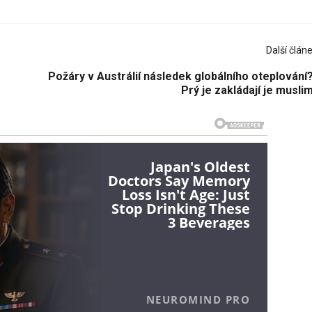
Další člán
Požáry v Austrálií následek globálního oteplování
Prý je zakládají je musl