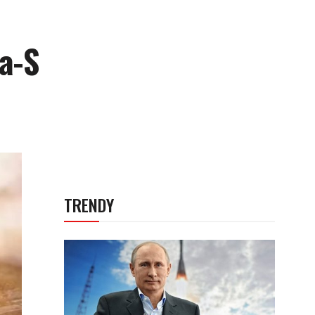
a-S
TRENDY