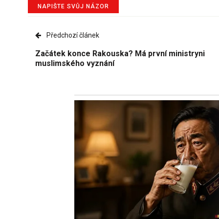
NAPIŠTE SVŮJ NÁZOR
Předchozí článek
Začátek konce Rakouska? Má první ministryni
muslimského vyznání