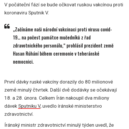
V počáteční fází se bude očkovat ruskou vakcínou proti
koronaviru Sputnik V.
„Začínáme naši národní vakcinaci proti virusu covid-
19… na počest památce mučedníků z řad
zdravotnického personálu,“ prohlásil prezident země
Hasan Rúhání během ceremonie v teheránské
nemocnici.
První dávky ruské vakcíny dorazily do 80 milionové
země minulý čtvrtek. Další dvě dodávky se očekávají
18. a 28. února. Celkem Írán nakoupil dva miliony
dávek
Sputniku V
, uvedlo íránské ministerstvo
zdravotnictví.
Íránský ministr zdravotnictví minulý týden uvedl, že