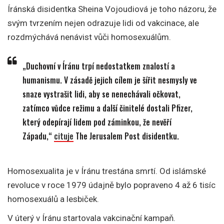
Íránská disidentka Sheina Vojoudiová je toho názoru, že
svým tvrzením nejen odrazuje lidi od vakcinace, ale
rozdmýchává nenávist vůči homosexuálům.
„Duchovní v Íránu trpí nedostatkem znalostí a
humanismu. V zásadě jejich cílem je šířit nesmysly ve
snaze vystrašit lidi, aby se nenechávali očkovat,
zatímco vůdce režimu a další činitelé dostali Pfizer,
který odepírají lidem pod záminkou, že nevěří
Západu,“
cituje
The Jerusalem Post disidentku.
Homosexualita je v Íránu trestána smrtí. Od islámské
revoluce v roce 1979 údajně bylo popraveno 4 až 6 tisíc
homosexuálů a lesbiček.
V úterý v Íránu startovala vakcinační kampaň.