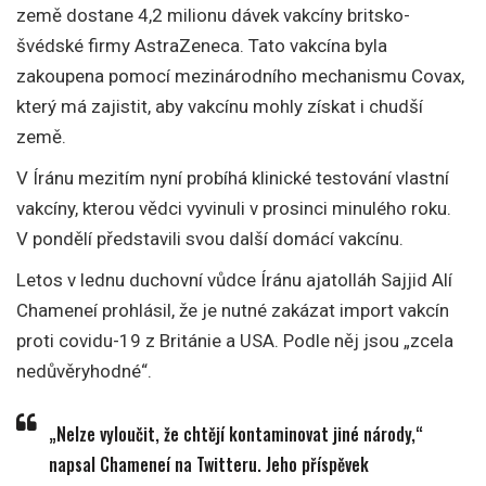
země dostane 4,2 milionu dávek vakcíny britsko-
švédské firmy AstraZeneca. Tato vakcína byla
zakoupena pomocí mezinárodního mechanismu Covax,
který má zajistit, aby vakcínu mohly získat i chudší
země.
V Íránu mezitím nyní probíhá klinické testování vlastní
vakcíny, kterou vědci vyvinuli v prosinci minulého roku.
V pondělí představili svou další domácí vakcínu.
Letos v lednu duchovní vůdce Íránu ajatolláh Sajjid Alí
Chameneí prohlásil, že je nutné zakázat import vakcín
proti covidu-19 z Británie a USA. Podle něj jsou „zcela
nedůvěryhodné“.
„Nelze vyloučit, že chtějí kontaminovat jiné národy,“
napsal Chameneí na Twitteru. Jeho příspěvek