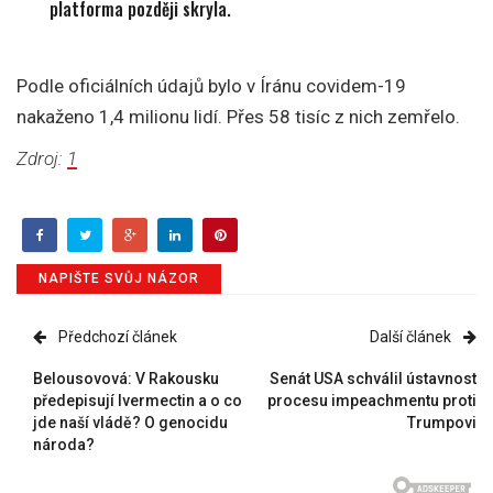
platforma později skryla.
Podle oficiálních údajů bylo v Íránu covidem-19
nakaženo 1,4 milionu lidí. Přes 58 tisíc z nich zemřelo.
Zdroj:
1
NAPIŠTE SVŮJ NÁZOR
Předchozí článek
Další článek
Belousovová: V Rakousku
Senát USA schválil ústavnost
předepisují Ivermectin a o co
procesu impeachmentu proti
jde naší vládě? O genocidu
Trumpovi
národa?