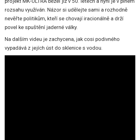
projekt MK-ULTRA běžel již v 50. letech a nyní je v plném
rozsahu využíván. Názor si udělejte sami a rozhodně
nevěřte politikům, kteří se chovají iracionálně a drží
povel ke spuštění jaderné války.
Na dalším videu je zachycena, jak cosi podivného
vypadává z jejích úst do sklenice s vodou.