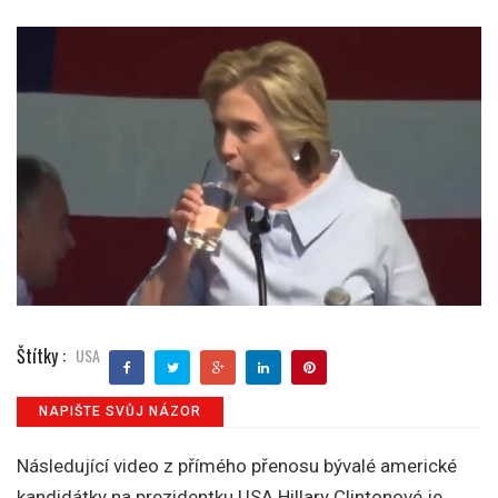
Štítky :
USA
NAPIŠTE SVŮJ NÁZOR
Následující video z přímého přenosu bývalé americké
kandidátky na prezidentku USA Hillary Clintonové je