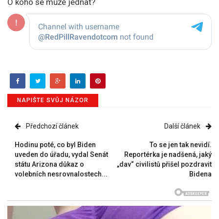
O koho se může jednat?
NAPIŠTE SVŮJ NÁZOR
Předchozí článek
Další článek
Hodinu poté, co byl Biden
To se jen tak nevidí.
uveden do úřadu, vydal Senát
Reportérka je nadšená, jaký
státu Arizona důkaz o
„dav“ civilistů přišel pozdravit
volebních nesrovnalostech...
Bidena