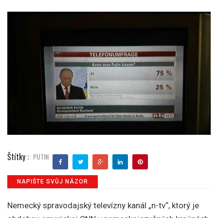
Štítky :
PUTIN
NAPIŠTE SVŮJ NÁZOR
Nemecký spravodajský televízny kanál „n-tv“, ktorý je