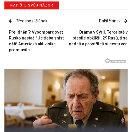
NAPIŠTE SVŮJ NÁZOR
Předchozí článek
Další článek
Přelidnění? Vybombardovat
Drama v Sýrii. Teroristé v
Rusko nestači! Je třeba sníst
přesile obklíčili 29 Rusů, ti se
děti! Americká aktivistka
nedali a prostříleli si cestu ven
promluvila...