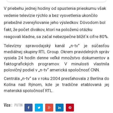
V priebehu jednej hodiny od spustenia prieskumu však
vedenie televízie rýchlo a bez vysvetlenia ukončilo
priebežné zverejňovanie jeho výsledkov. Dôvodom bol
fakt, že počet divákov, ktorí na položenú otázku
reagovali kladne, sa začal nebezpečne blížiť k cifre 80%.
Televízny spravodajský kanál „n-tv“ je súčasťou
mediálnej skupiny RTL Group. Okrem pravidelných správ
vysiela 24 hodín denne veľké množstvo dokumentov a
faktografických programov. V minulosti vlastnila
polovičný podiel v „n-tv“ americká spoločnosť CNN.
Centrála „n-tv“ sa v roku 2004 presťahovala z Berlína do
Kolína nad Rýnom, kde je tradične etablovaná jej
materská spoločnosť RTL.
Více :
PUTIN