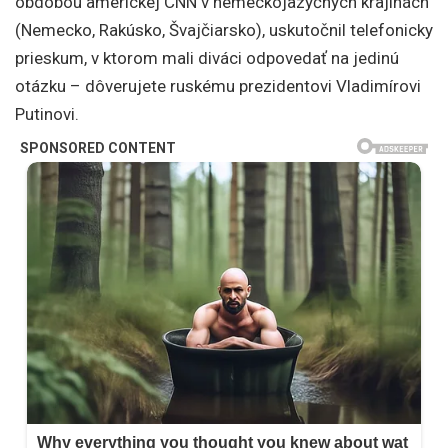
obdobou americkej CNN v nemeckojazyčných krajinách
(Nemecko, Rakúsko, Švajčiarsko), uskutočnil telefonicky
prieskum, v ktorom mali diváci odpovedať na jedinú
otázku – dôverujete ruskému prezidentovi Vladimírovi
Putinovi.