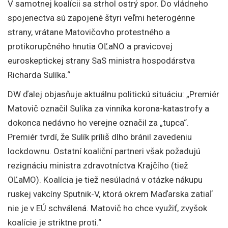
V samotnej koalícii sa strhol ostrý spor. Do vládneho
spojenectva sú zapojené štyri veľmi heterogénne
strany, vrátane Matovičovho protestného a
protikorupčného hnutia OĽaNO a pravicovej
euroskeptickej strany SaS ministra hospodárstva
Richarda Sulíka.“
DW ďalej objasňuje aktuálnu politickú situáciu: „Premiér
Matovič označil Sulíka za vinníka korona-katastrofy a
dokonca nedávno ho verejne označil za „tupca“.
Premiér tvrdí, že Sulík príliš dlho bránil zavedeniu
lockdownu. Ostatní koaliční partneri však požadujú
rezignáciu ministra zdravotníctva Krajčího (tiež
OĽaMO). Koalícia je tiež nesúladná v otázke nákupu
ruskej vakcíny Sputnik-V, ktorá okrem Maďarska zatiaľ
nie je v EÚ schválená. Matovič ho chce využiť, zvyšok
koalície je striktne proti.“