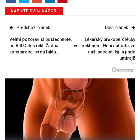
NAPIŠTE SVŮJ NÁZOR
Předchozí článek
Další článek
Velmi pozorně si poslechněte,
Lékařský průkopník léčby
co Bill Gates řekl. Žádná
ivermektinem: Není náhoda, že
konspirace, tvrdá fakta...
naši paceinti žijí a jinde
umírají!