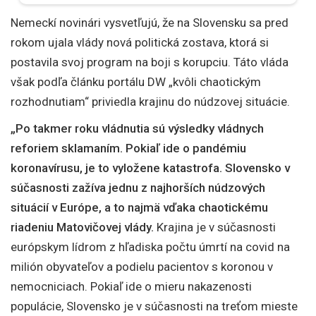
Nemeckí novinári vysvetľujú, že na Slovensku sa pred
rokom ujala vlády nová politická zostava, ktorá si
postavila svoj program na boji s korupciu. Táto vláda
však podľa článku portálu DW „kvôli chaotickým
rozhodnutiam“ priviedla krajinu do núdzovej situácie.
„Po takmer roku vládnutia sú výsledky vládnych
reforiem sklamaním. Pokiaľ ide o pandémiu
koronavírusu, je to vyložene katastrofa. Slovensko v
súčasnosti zažíva jednu z najhorších núdzových
situácií v Európe, a to najmä vďaka chaotickému
riadeniu Matovičovej vlády.
Krajina je v súčasnosti
európskym lídrom z hľadiska počtu úmrtí na covid na
milión obyvateľov a podielu pacientov s koronou v
nemocniciach. Pokiaľ ide o mieru nakazenosti
populácie, Slovensko je v súčasnosti na treťom mieste