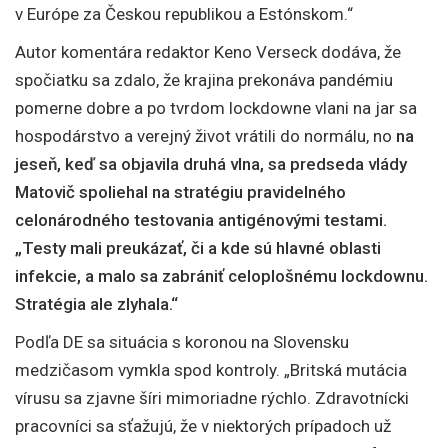
v Európe za Českou republikou a Estónskom.“
Autor komentára redaktor Keno Verseck dodáva, že
spočiatku sa zdalo, že krajina prekonáva pandémiu
pomerne dobre a po tvrdom lockdowne vlani na jar sa
hospodárstvo a verejný život vrátili do normálu, no
na
jeseň, keď sa objavila druhá vlna, sa predseda vlády
Matovič spoliehal na stratégiu pravidelného
celonárodného testovania antigénovými testami.
„Testy mali preukázať, či a kde sú hlavné oblasti
infekcie, a malo sa zabrániť celoplošnému lockdownu.
Stratégia ale zlyhala.“
Podľa DE sa situácia s koronou na Slovensku
medzičasom vymkla spod kontroly. „Britská mutácia
vírusu sa zjavne šíri mimoriadne rýchlo. Zdravotnícki
pracovníci sa sťažujú, že v niektorých prípadoch už