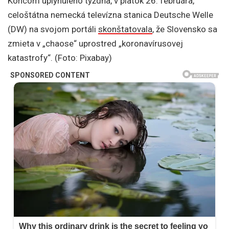
Koncom uplynulého týždňa, v piatok 26. februára,
celoštátna nemecká televízna stanica Deutsche Welle
(DW) na svojom portáli
skonštatovala
, že Slovensko sa
zmieta v „chaose“ uprostred „koronavírusovej
katastrofy“. (Foto: Pixabay)