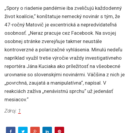
„Spory o riadenie pandémie iba zveličujú každodenný
život koalície,“ konštatuje nemecký novinár s tým, že
47-ročný Matovič je excentrická a nepredvídateľná
osobnosť. „Neraz pracuje cez Facebook. Na svojej
osobnej stránke zverejňuje takmer neustále
kontroverzné a polarizačné vyhlásenia. Minulú nedeľu
napríklad využil tretie výročie vraždy investigatívneho
reportéra Jána Kuciaka ako príležitosť na všeobecné
urovnanie so slovenskými novinármi. Väčšina z nich je
„povrchná, zaujatá a manipulatívna“, napísal. V
reakciách zažíva „nenávistnú sprchu“ už jedenásť
mesiacov.“
Zdroj:
1