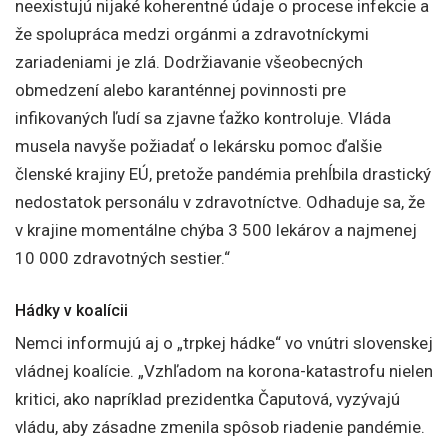
neexistujú nijaké koherentné údaje o procese infekcie a
že spolupráca medzi orgánmi a zdravotníckymi
zariadeniami je zlá. Dodržiavanie všeobecných
obmedzení alebo karanténnej povinnosti pre
infikovaných ľudí sa zjavne ťažko kontroluje. Vláda
musela navyše požiadať o lekársku pomoc ďalšie
členské krajiny EÚ, pretože pandémia prehĺbila drastický
nedostatok personálu v zdravotníctve. Odhaduje sa, že
v krajine momentálne chýba 3 500 lekárov a najmenej
10 000 zdravotných sestier.“
Hádky v koalícii
Nemci informujú aj o „trpkej hádke“ vo vnútri slovenskej
vládnej koalície. „Vzhľadom na korona-katastrofu nielen
kritici, ako napríklad prezidentka Čaputová, vyzývajú
vládu, aby zásadne zmenila spôsob riadenie pandémie.