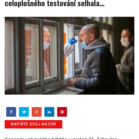
celoplošného testování selhala…
NAPIŠTE SVŮJ NÁZOR