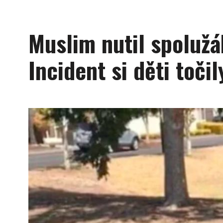
Muslim nutil spolužák
Incident si děti točily