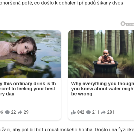
pohoršená poté, co došlo k odhalení případů šikany dvou
užáci, aby políbil botu muslimského hocha. Došlo i na fyzick