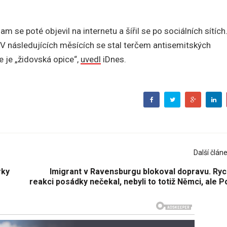
nam se poté objevil na internetu a šířil se po sociálních sítích
 V následujících měsících se stal terčem antisemitských
e je „židovská opice“,
uvedl
iDnes.
Další člán
rky
Imigrant v Ravensburgu blokoval dopravu. Ryc
reakci posádky nečekal, nebyli to totiž Němci, ale P