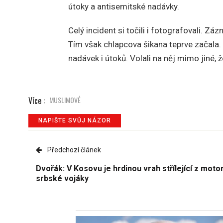
útoky a antisemitské nadávky.
Celý incident si točili i fotografovali. Záz
Tím však chlapcova šikana teprve začala.
nadávek i útoků. Volali na něj mimo jiné, ž
Více :
MUSLIMOVÉ
NAPIŠTE SVŮJ NÁZOR
Předchozí článek
Dvořák: V Kosovu je hrdinou vrah střílející z moto
srbské vojáky