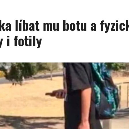
a líbat mu botu a fyzick
 i fotily