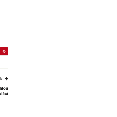
.
ek
hlou
oláci