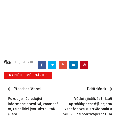
Více :
EU
MIGRANTI
,
NAPIŠTE SVŮJ NÁZOR
Předchozí článek
Další článek
Pokud je následující
Vědci zjistili, že ti, kteří
informace pravdivá, znamená
uprchlíky nechtějí, nejsou
to, že politici jsou absolutně
xenofobové, ale svědomití a
šílení
pečliví lidé používající rozum