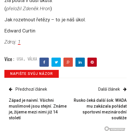
zlá pouta v duši ukutá.
(
přeložil Zdeněk Hron
)
Jak rozetnout řetězy – to je náš úkol.
Edward Curtin
Zdroj:
1
Více :
USA
VÁLKA
,
NAPIŠTE SVŮJ NÁZOR
Předchozí článek
Další článek
Západ je naivní. Všichni
Rusko čeká další šok: WADA
muslimové jsou stejní. Známe
mu zakázala pořádat
je, žijeme mezi nimi již 14
sportovní mezinárodní
století
soutěže