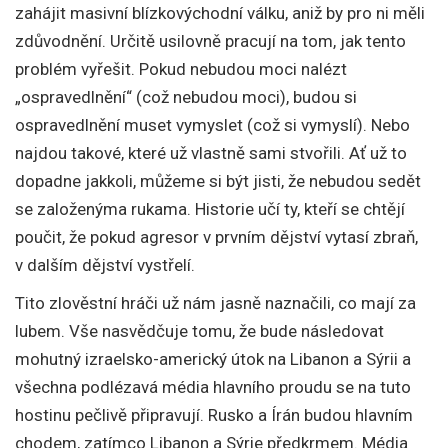
zahájit masivní blízkovýchodní válku, aniž by pro ni měli
zdůvodnění. Určitě usilovně pracují na tom, jak tento
problém vyřešit. Pokud nebudou moci nalézt
„ospravedlnění“ (což nebudou moci), budou si
ospravedlnění muset vymyslet (což si vymyslí). Nebo
najdou takové, které už vlastně sami stvořili. Ať už to
dopadne jakkoli, můžeme si být jisti, že nebudou sedět
se založenýma rukama. Historie učí ty, kteří se chtějí
poučit, že pokud agresor v prvním dějství vytasí zbraň,
v dalším dějství vystřelí.
Tito zlověstní hráči už nám jasně naznačili, co mají za
lubem. Vše nasvědčuje tomu, že bude následovat
mohutný izraelsko-americký útok na Libanon a Sýrii a
všechna podlézavá média hlavního proudu se na tuto
hostinu pečlivě připravují. Rusko a Írán budou hlavním
chodem, zatímco Libanon a Sýrie předkrmem. Média