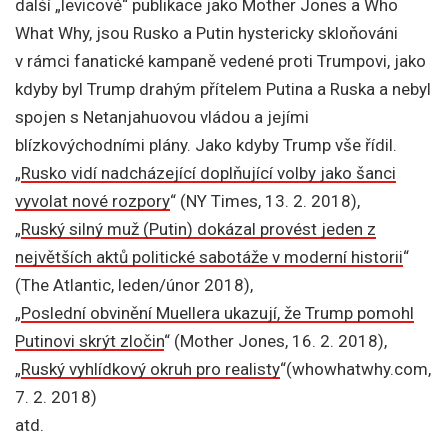
další „levicové“ publikace jako Mother Jones a Who
What Why, jsou Rusko a Putin hystericky skloňováni
v rámci fanatické kampaně vedené proti Trumpovi, jako
kdyby byl Trump drahým přítelem Putina a Ruska a nebyl
spojen s Netanjahuovou vládou a jejími
blízkovýchodními plány. Jako kdyby Trump vše řídil.
„
Rusko vidí nadcházející doplňující volby jako šanci
vyvolat nové rozpory
“ (NY Times, 13. 2. 2018),
„
Ruský silný muž (Putin) dokázal provést jeden z
největších aktů politické sabotáže v moderní historii
“
(The Atlantic, leden/únor 2018),
„
Poslední obvinění Muellera ukazují, že Trump pomohl
Putinovi skrýt zločin
“ (Mother Jones, 16. 2. 2018),
„
Ruský vyhlídkový okruh pro realisty
“(whowhatwhy.com,
7. 2. 2018)
atd.