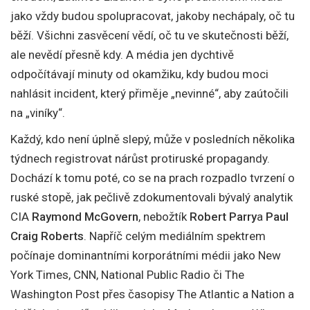
jako vždy budou spolupracovat, jakoby nechápaly, oč tu
běží. Všichni zasvěcení vědí, oč tu ve skutečnosti běží,
ale nevědí přesně kdy. A média jen dychtivě
odpočítávají minuty od okamžiku, kdy budou moci
nahlásit incident, který přiměje „nevinné“, aby zaútočili
na „viníky“.
Každý, kdo není úplně slepý, může v posledních několika
týdnech registrovat nárůst protiruské propagandy.
Dochází k tomu poté, co se na prach rozpadlo tvrzení o
ruské stopě, jak pečlivě zdokumentovali bývalý analytik
CIA
Raymond McGovern
, nebožtík
Robert Parry
a
Paul
Craig Roberts
. Napříč celým mediálním spektrem
počínaje dominantními korporátními médii jako New
York Times, CNN, National Public Radio či The
Washington Post přes časopisy The Atlantic a Nation a