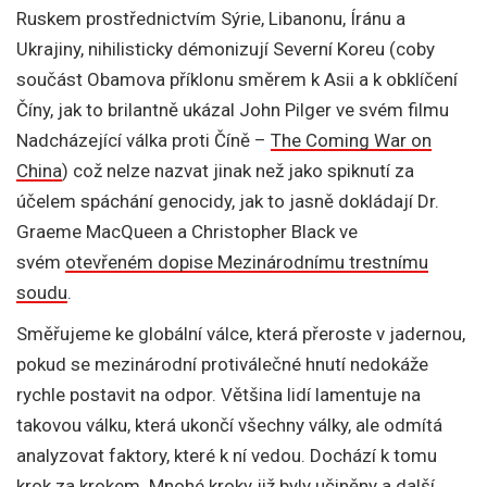
Ruskem prostřednictvím Sýrie, Libanonu, Íránu a
Ukrajiny, nihilisticky démonizují Severní Koreu (coby
součást Obamova příklonu směrem k Asii a k obklíčení
Číny, jak to brilantně ukázal John Pilger ve svém filmu
Nadcházející válka proti Číně –
The Coming War on
China
) což nelze nazvat jinak než jako spiknutí za
účelem spáchání genocidy, jak to jasně dokládají Dr.
Graeme MacQueen a Christopher Black ve
svém
otevřeném dopise Mezinárodnímu trestnímu
soudu
.
Směřujeme ke globální válce, která přeroste v jadernou,
pokud se mezinárodní protiválečné hnutí nedokáže
rychle postavit na odpor. Většina lidí lamentuje na
takovou válku, která ukončí všechny války, ale odmítá
analyzovat faktory, které k ní vedou. Dochází k tomu
krok za krokem. Mnohé kroky již byly učiněny a další