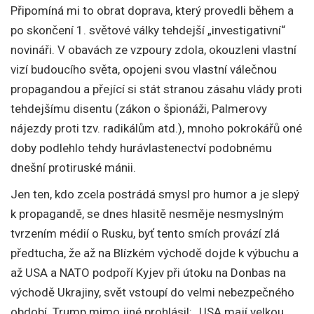
Připomíná mi to obrat doprava, který provedli během a
po skončení 1. světové války tehdejší „investigativní“
novináři. V obavách ze vzpoury zdola, okouzleni vlastní
vizí budoucího světa, opojeni svou vlastní válečnou
propagandou a přející si stát stranou zásahu vlády proti
tehdejšímu disentu (zákon o špionáži, Palmerovy
nájezdy proti tzv. radikálům atd.), mnoho pokrokářů oné
doby podlehlo tehdy hurávlastenectví podobnému
dnešní protiruské mánii.
Jen ten, kdo zcela postrádá smysl pro humor a je slepý
k propagandě, se dnes hlasitě nesměje nesmyslným
tvrzením médií o Rusku, byť tento smích provází zlá
předtucha, že až na Blízkém východě dojde k výbuchu a
až USA a NATO podpoří Kyjev při útoku na Donbas na
východě Ukrajiny, svět vstoupí do velmi nebezpečného
období. Trump mimo jiné prohlásil: „USA mají velkou