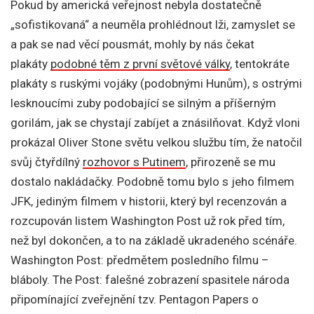
Pokud by americká veřejnost nebyla dostatečně
„sofistikovaná“ a neuměla prohlédnout lži, zamyslet se
a pak se nad věcí pousmát, mohly by nás čekat
plakáty
podobné těm z první světové války
, tentokráte
plakáty s ruskými vojáky (podobnými Hunům), s ostrými
lesknoucími zuby podobající se silným a příšerným
gorilám, jak se chystají zabíjet a znásilňovat. Když vloni
prokázal Oliver Stone světu velkou službu tím, že natočil
svůj čtyřdílný
rozhovor s Putinem
, přirozeně se mu
dostalo nakládačky. Podobně tomu bylo s jeho filmem
JFK, jediným filmem v historii, který byl recenzován a
rozcupován listem Washington Post už rok před tím,
než byl dokončen, a to na základě ukradeného scénáře.
Washington Post: předmětem posledního filmu –
bláboly. The Post: falešné zobrazení spasitele národa
připomínající zveřejnění tzv. Pentagon Papers o