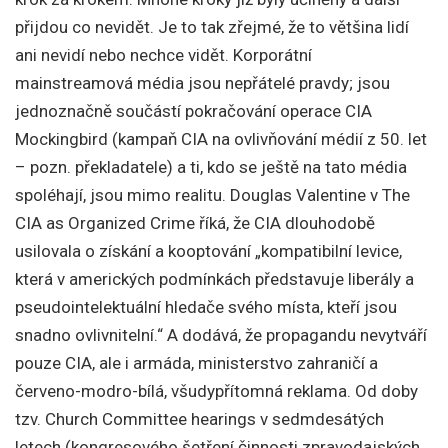
přijdou co nevidět. Je to tak zřejmé, že to většina lidí
ani nevidí nebo nechce vidět. Korporátní
mainstreamová média jsou nepřátelé pravdy; jsou
jednoznačně součástí pokračování operace CIA
Mockingbird (kampaň CIA na ovlivňování médií z 50. let
– pozn. překladatele) a ti, kdo se ještě na tato média
spoléhají, jsou mimo realitu. Douglas Valentine v The
CIA as Organized Crime říká, že CIA dlouhodobě
usilovala o získání a kooptování „kompatibilní levice,
která v amerických podmínkách představuje liberály a
pseudointelektuální hledače svého místa, kteří jsou
snadno ovlivnitelní.“ A dodává, že propagandu nevytváří
pouze CIA, ale i armáda, ministerstvo zahraničí a
červeno-modro-bílá, všudypřítomná reklama. Od doby
tzv. Church Committee hearings v sedmdesátých
letech (kongresového šetření činnosti zpravodajských