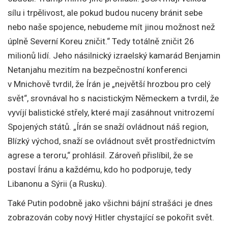
sílu i trpělivost, ale pokud budou nuceny bránit sebe
nebo naše spojence, nebudeme mít jinou možnost než
úplně Severní Koreu zničit.“ Tedy totálně zničit 26
milionů lidí. Jeho násilnický izraelský kamarád Benjamin
Netanjahu mezitím na bezpečnostní konferenci
v Mnichově tvrdil, že Írán je „největší hrozbou pro celý
svět“, srovnával ho s nacistickým Německem a tvrdil, že
vyvíjí balistické střely, které mají zasáhnout vnitrozemí
Spojených států. „Írán se snaží ovládnout náš region,
Blízký východ, snaží se ovládnout svět prostřednictvím
agrese a teroru,“ prohlásil. Zároveň přislíbil, že se
postaví Íránu a každému, kdo ho podporuje, tedy
Libanonu a Sýrii (a Rusku).
Také Putin podobně jako všichni bájní strašáci je dnes
zobrazován coby nový Hitler chystající se pokořit svět.