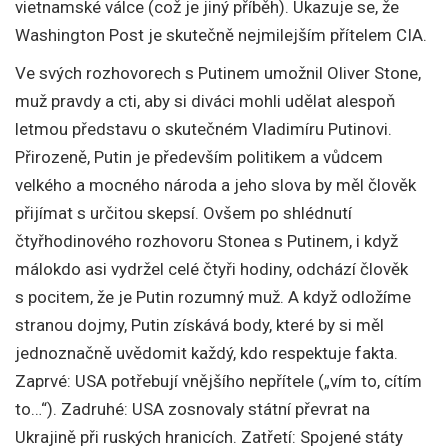
vietnamské válce (což je jiný příběh). Ukazuje se, že
Washington Post je skutečně nejmilejším přítelem CIA.
Ve svých rozhovorech s Putinem umožnil Oliver Stone,
muž pravdy a cti, aby si diváci mohli udělat alespoň
letmou představu o skutečném Vladimíru Putinovi.
Přirozeně, Putin je především politikem a vůdcem
velkého a mocného národa a jeho slova by měl člověk
přijímat s určitou skepsí. Ovšem po shlédnutí
čtyřhodinového rozhovoru Stonea s Putinem, i když
málokdo asi vydržel celé čtyři hodiny, odchází člověk
s pocitem, že je Putin rozumný muž. A když odložíme
stranou dojmy, Putin získává body, které by si měl
jednoznačně uvědomit každý, kdo respektuje fakta.
Zaprvé: USA potřebují vnějšího nepřítele („vím to, cítím
to…“). Zadruhé: USA zosnovaly státní převrat na
Ukrajině při ruských hranicích. Zatřetí: Spojené státy