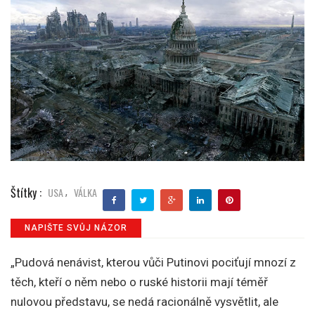
Štítky :
USA
VÁLKA
,
NAPIŠTE SVŮJ NÁZOR
„Pudová nenávist, kterou vůči Putinovi pociťují mnozí z
těch, kteří o něm nebo o ruské historii mají téměř
nulovou představu, se nedá racionálně vysvětlit, ale