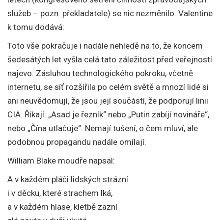
služeb – pozn. překladatele) se nic nezměnilo. Valentine
k tomu dodává:
Toto vše pokračuje i nadále nehledě na to, že koncem
šedesátých let vyšla celá tato záležitost před veřejností
najevo. Zásluhou technologického pokroku, včetně
internetu, se síť rozšířila po celém světě a mnozí lidé si
ani neuvědomují, že jsou její součástí, že podporují linii
CIA. Říkají: „Asad je řezník“ nebo „Putin zabíjí novináře“,
nebo „Čína utlačuje“. Nemají tušení, o čem mluví, ale
podobnou propagandu nadále omílají.
William Blake moudře napsal:
A v každém pláči lidských strázní
i v děcku, které strachem lká,
a v každém hlase, kletbě zazní