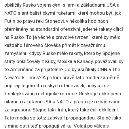
obklíčily Rusko vojenskými silami a základnami USA a
NATO s antibalistickými raketami, které mohou být, jak
Putin po právu řekl Stoneovi, v několika hodinách
přeměněny na standardní ofenzivní jaderné rakety cílící
na Rusko. To je věcné a pravdivé tvrzení, které by mělo
každého férového člověka přimět k závažnému
zamyšlení. Kdyby Rusko mělo rakety, které by Spojené
státy obkličovaly z Kuby, Mexika a Kanady, považovali by
to Američané za přijatelné? Co by asi říkaly CNN a The
New York Times? A přitom právě tato média záměrně
popírají legitimitu ruských stanovisek, uchylují se
k nálepkování a nelogické rétorice. Rusko je obklopeno
silami a raketami USA a NATO a přesto je označováno
za agresora. Stejně tak i Irán, který také čelí obklíčení.
Tato média se totiž zabývají propagandou. Stejně jako
v minulost i teď propagují válku. Volají po válce s