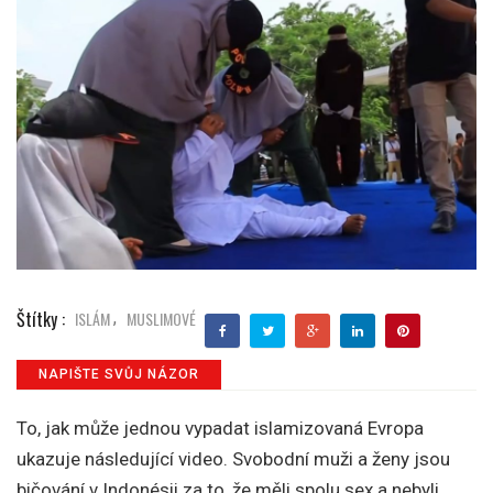
Štítky :
ISLÁM
MUSLIMOVÉ
,
NAPIŠTE SVŮJ NÁZOR
To, jak může jednou vypadat islamizovaná Evropa
ukazuje následující video. Svobodní muži a ženy jsou
bičování v Indonésii za to, že měli spolu sex a nebyli