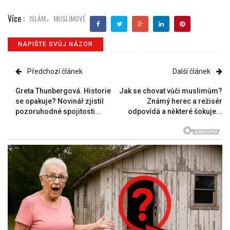
Více :
ISLÁM
MUSLIMOVÉ
,
NAPIŠTE SVŮJ NÁZOR
Předchozí článek
Další článek
Greta Thunbergová. Historie
Jak se chovat vůči muslimům?
se opakuje? Novinář zjistil
Známý herec a režisér
pozoruhodné spojitosti...
odpovídá a některé šokuje...