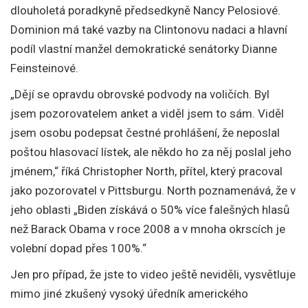
dlouholetá poradkyně předsedkyně Nancy Pelosiové.
Dominion má také vazby na Clintonovu nadaci a hlavní
podíl vlastní manžel demokratické senátorky Dianne
Feinsteinové.
„Dějí se opravdu obrovské podvody na voličích. Byl
jsem pozorovatelem anket a viděl jsem to sám. Viděl
jsem osobu podepsat čestné prohlášení, že neposlal
poštou hlasovací lístek, ale někdo ho za něj poslal jeho
jménem,“ říká Christopher North, přítel, který pracoval
jako pozorovatel v Pittsburgu. North poznamenává, že v
jeho oblasti „Biden získává o 50% více falešných hlasů
než Barack Obama v roce 2008 a v mnoha okrscích je
volební dopad přes 100%.“
Jen pro případ, že jste to video ještě neviděli, vysvětluje
mimo jiné zkušený vysoký úředník amerického