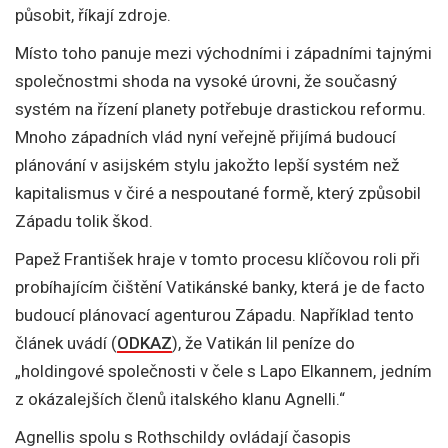
působit, říkají zdroje.
Místo toho panuje mezi východními i západními tajnými
společnostmi shoda na vysoké úrovni, že současný
systém na řízení planety potřebuje drastickou reformu.
Mnoho západních vlád nyní veřejně přijímá budoucí
plánování v asijském stylu jakožto lepší systém než
kapitalismus v čiré a nespoutané formě, který způsobil
Západu tolik škod.
Papež František hraje v tomto procesu klíčovou roli při
probíhajícím čištění Vatikánské banky, která je de facto
budoucí plánovací agenturou Západu. Například tento
článek uvádí (
ODKAZ
), že Vatikán lil peníze do
„holdingové společnosti v čele s Lapo Elkannem, jedním
z okázalejších členů italského klanu Agnelli.“
Agnellis spolu s Rothschildy ovládají časopis