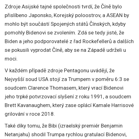
Zdroje Asijské tajné společnosti tvrdí, že Číně bylo
přislíbeno Japonsko, Korejský poloostrov, a ASEAN by
mohlo být součástí Spojených států Čínských, kdyby
pomohly Bidenovi se zvolením. Zdá se tedy jisté, že
Biden a jeho podporovatelé z řad Rockefellerů a dalších
se pokusili vyprodat Číně, aby se na Západě udrželi u
moci.
V každém případě zdroje Pentagonu uvádějí, že
Nejvyšší soud USA stojí za Trumpem v poměru 6:3 se
soudcem Clarence Thomasem, který vrací Bidenovi
jeho trpké potvrzovací slyšení z roku 1991, a soudcem
Brett Kavanaughem, který zase oplácí Kamale Harrisové
grilování v roce 2018.
Také díky tomu, že Bibi (izraelský premiér Benjamin
Netanjahu) shodil Trumpa rychlou gratulací Bidenovi,