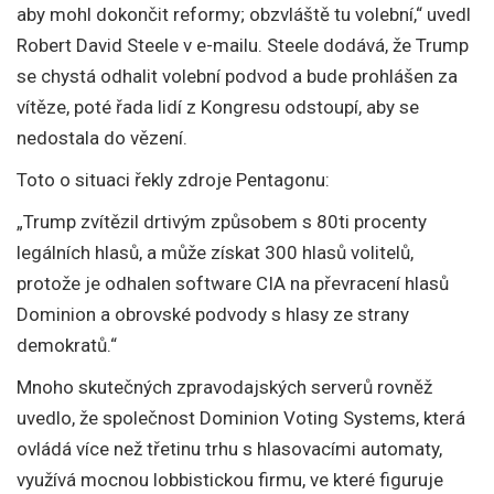
aby mohl dokončit reformy; obzvláště tu volební,“ uvedl
Robert David Steele v e-mailu. Steele dodává, že Trump
se chystá odhalit volební podvod a bude prohlášen za
vítěze, poté řada lidí z Kongresu odstoupí, aby se
nedostala do vězení.
Toto o situaci řekly zdroje Pentagonu:
„Trump zvítězil drtivým způsobem s 80ti procenty
legálních hlasů, a může získat 300 hlasů volitelů,
protože je odhalen software CIA na převracení hlasů
Dominion a obrovské podvody s hlasy ze strany
demokratů.“
Mnoho skutečných zpravodajských serverů rovněž
uvedlo, že společnost Dominion Voting Systems, která
ovládá více než třetinu trhu s hlasovacími automaty,
využívá mocnou lobbistickou firmu, ve které figuruje