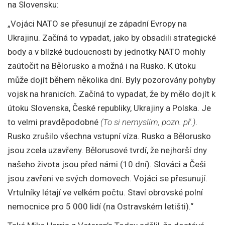
na Slovensku:
„Vojáci NATO se přesunují ze západní Evropy na
Ukrajinu. Začíná to vypadat, jako by obsadili strategické
body a v blízké budoucnosti by jednotky NATO mohly
zaútočit na Bělorusko a možná i na Rusko. K útoku
může dojít během několika dní. Byly pozorovány pohyby
vojsk na hranicích. Začíná to vypadat, že by mělo dojít k
útoku Slovenska, České republiky, Ukrajiny a Polska. Je
to velmi pravděpodobné
(To si nemyslím, pozn. př.)
.
Rusko zrušilo všechna vstupní víza. Rusko a Bělorusko
jsou zcela uzavřeny. Bělorusové tvrdí, že nejhorší dny
našeho života jsou před námi (10 dní). Slováci a Češi
jsou zavřeni ve svých domovech. Vojáci se přesunují.
Vrtulníky létají ve velkém počtu. Staví obrovské polní
nemocnice pro 5 000 lidí (na Ostravském letišti).“