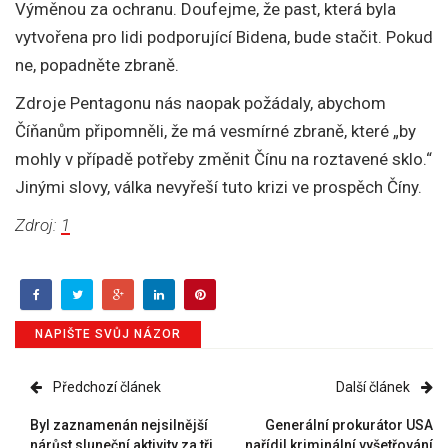
Výměnou za ochranu. Doufejme, že past, která byla
vytvořena pro lidi podporující Bidena, bude stačit. Pokud
ne, popadněte zbraně.
Zdroje Pentagonu nás naopak požádaly, abychom
Číňanům připomněli, že má vesmírné zbraně, které „by
mohly v případě potřeby změnit Čínu na roztavené sklo.“
Jinými slovy, válka nevyřeší tuto krizi ve prospěch Číny.
Zdroj:
1
NAPIŠTE SVŮJ NÁZOR
Předchozí článek
Další článek
Byl zaznamenán nejsilnější
Generální prokurátor USA
nárůst sluneční aktivity za tři
nařídil kriminální vyšetřování