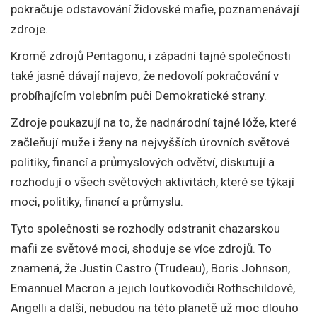
pokračuje odstavování židovské mafie, poznamenávají
zdroje.
Kromě zdrojů Pentagonu, i západní tajné společnosti
také jasně dávají najevo, že nedovolí pokračování v
probíhajícím volebním puči Demokratické strany.
Zdroje poukazují na to, že nadnárodní tajné lóže, které
začleňují muže i ženy na nejvyšších úrovních světové
politiky, financí a průmyslových odvětví, diskutují a
rozhodují o všech světových aktivitách, které se týkají
moci, politiky, financí a průmyslu.
Tyto společnosti se rozhodly odstranit chazarskou
mafii ze světové moci, shoduje se více zdrojů. To
znamená, že Justin Castro (Trudeau), Boris Johnson,
Emannuel Macron a jejich loutkovodiči Rothschildové,
Angelli a další, nebudou na této planetě už moc dlouho