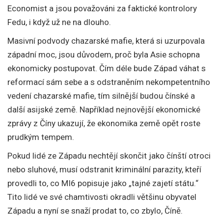
Economist a jsou považováni za faktické kontrolory
Fedu, i když už ne na dlouho.
Masivní podvody chazarské mafie, která si uzurpovala
západní moc, jsou důvodem, proč byla Asie schopna
ekonomicky postupovat. Čím déle bude Západ váhat s
reformací sám sebe a s odstraněním nekompetentního
vedení chazarské mafie, tím silnější budou čínské a
další asijské země. Například nejnovější ekonomické
zprávy z Číny ukazují, že ekonomika země opět roste
prudkým tempem.
Pokud lidé ze Západu nechtějí skončit jako čínští otroci
nebo sluhové, musí odstranit kriminální parazity, kteří
provedli to, co MI6 popisuje jako „tajné zajetí státu.“
Tito lidé ve své chamtivosti okradli většinu obyvatel
Západu a nyní se snaží prodat to, co zbylo, Číně.