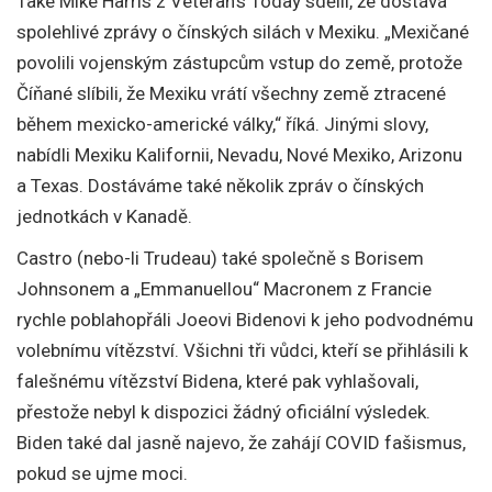
Také Mike Harris z Veteran’s Today sdělil, že dostává
spolehlivé zprávy o čínských silách v Mexiku. „Mexičané
povolili vojenským zástupcům vstup do země, protože
Číňané slíbili, že Mexiku vrátí všechny země ztracené
během mexicko-americké války,“ říká. Jinými slovy,
nabídli Mexiku Kalifornii, Nevadu, Nové Mexiko, Arizonu
a Texas. Dostáváme také několik zpráv o čínských
jednotkách v Kanadě.
Castro (nebo-li Trudeau) také společně s Borisem
Johnsonem a „Emmanuellou“ Macronem z Francie
rychle poblahopřáli Joeovi Bidenovi k jeho podvodnému
volebnímu vítězství. Všichni tři vůdci, kteří se přihlásili k
falešnému vítězství Bidena, které pak vyhlašovali,
přestože nebyl k dispozici žádný oficiální výsledek.
Biden také dal jasně najevo, že zahájí COVID fašismus,
pokud se ujme moci.