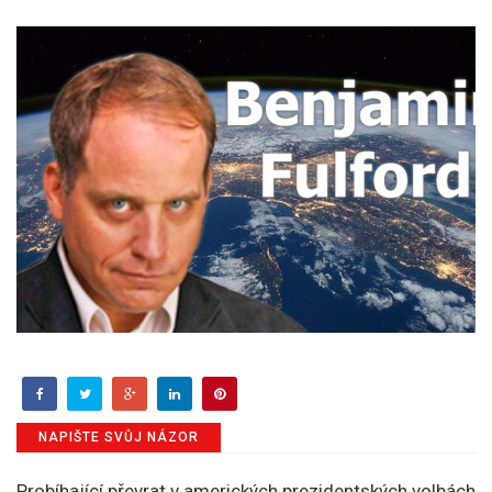
NAPIŠTE SVŮJ NÁZOR
Probíhající převrat v amerických prezidentských volbách