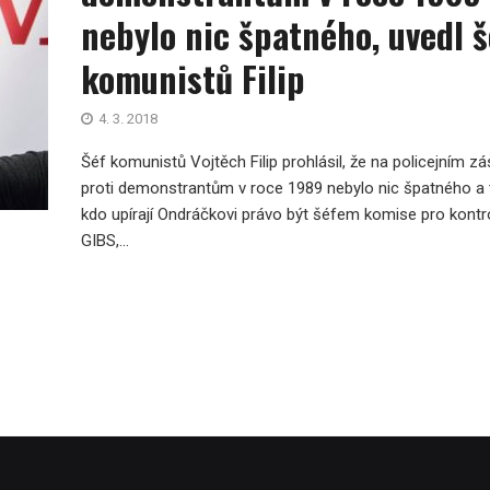
nebylo nic špatného, uvedl š
komunistů Filip
4. 3. 2018
Šéf komunistů Vojtěch Filip prohlásil, že na policejním z
proti demonstrantům v roce 1989 nebylo nic špatného a t
kdo upírají Ondráčkovi právo být šéfem komise pro kontr
GIBS,...