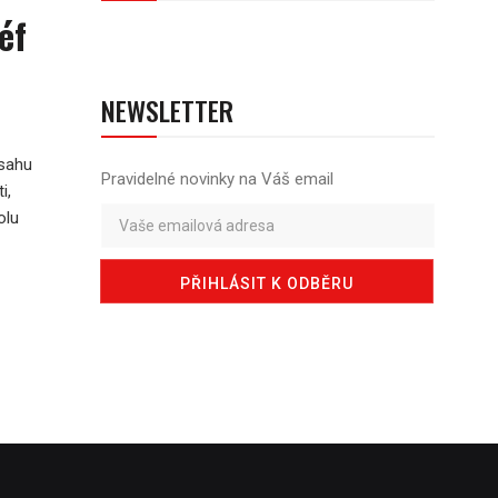
éf
NEWSLETTER
ásahu
Pravidelné novinky na Váš email
i,
olu