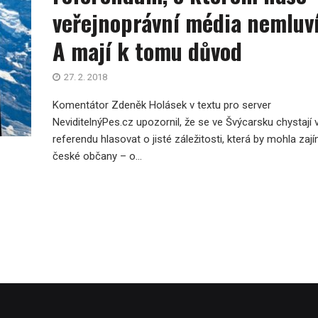
veřejnoprávní média nemluví
A mají k tomu důvod
27. 2. 2018
Komentátor Zdeněk Holásek v textu pro server
NeviditelnýPes.cz upozornil, že se ve Švýcarsku chystají 
referendu hlasovat o jisté záležitosti, která by mohla zají
české občany – o...