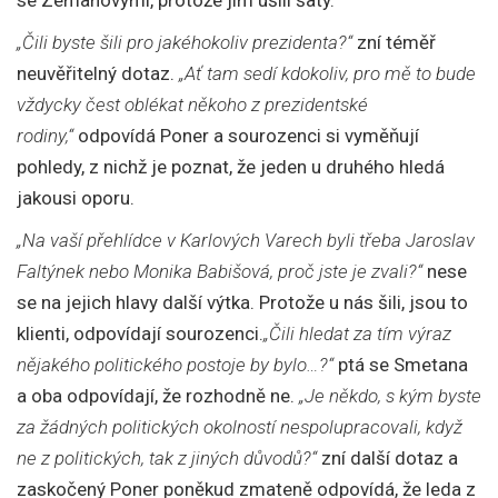
„Čili byste šili pro jakéhokoliv prezidenta?“
zní téměř
neuvěřitelný dotaz.
„Ať tam sedí kdokoliv, pro mě to bude
vždycky čest oblékat někoho z prezidentské
rodiny,“
odpovídá Poner a sourozenci si vyměňují
pohledy, z nichž je poznat, že jeden u druhého hledá
jakousi oporu.
„Na vaší přehlídce v Karlových Varech byli třeba Jaroslav
Faltýnek nebo Monika Babišová, proč jste je zvali?“
nese
se na jejich hlavy další výtka. Protože u nás šili, jsou to
klienti, odpovídají sourozenci.
„Čili hledat za tím výraz
nějakého politického postoje by bylo…?“
ptá se Smetana
a oba odpovídají, že rozhodně ne.
„Je někdo, s kým byste
za žádných politických okolností nespolupracovali, když
ne z politických, tak z jiných důvodů?“
zní další dotaz a
zaskočený Poner poněkud zmateně odpovídá, že leda z