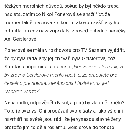
těžkých morálních důvodů, pokud by byl někdo třeba
nacista, zatímco Nikol Ponerová se snaží říct, že
momentálně nechová k nikomu takovou zášť, aby ho
odmítla, na což navazuje další zpověď ohledně herečky
Ani Geislerové.
Ponerová se měla v rozhovoru pro TV Seznam vyjádřit,
že by byla ráda, aby jejich tváří byla Geislerová, což
Smetana připomíná a ptá se jí:
„Neuvažuje o tom tak, že
by zrovna Geislerové mohlo vadit to, že pracujete pro
českého prezidenta, kterého ona hlasitě kritizuje?
Napadlo vás to?“
Nenapadlo, odpověděla Nikol, a proč by vlastně i mělo?
Toto je byznys. Oni prodávají svoje šaty a jako všichni
návrháři na světě jsou rádi, že je vynesou slavné ženy,
protože jim to dělá reklamu. Geislerová do tohoto