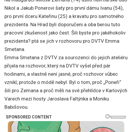
Nikol a Jakub Ponerovi šaty pro první dámu Ivanu (54),
pro první dceru Kateřinu (25) a kravatu pro samotného
prezidenta. Na Hrad byli doporučeni a oba berou tuto
pracovní zkušenost jako čest. Šili byste pro jakéhokoliv
prezidenta? ptá se jich v rozhovoru pro DVTV Emma
Smetana.
Emma Smetana z DVTV za sourozenci do jejich ateliéru
přijela na rozhovor, který na DVTV vyšel před pár
hodinami, a vlastně není jasné, proč rozhovor vůbec
vznikl, protože o módě nebyl. Byl o tom, proč „Poneři“
šili pro Zemana a proč měli na své přehlídce v Karlových
Varech mezi hosty Jaroslava Faltýnka a Moniku
Babišovou.