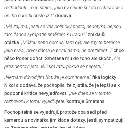
rozhodnutí. To je stejné, jako by někdo šel do restaurace a
oni ho odmítli obsloužit,“
dodává.
„Mě zajímá, jestli se vás politický postoj nedotýká, nejsou
tam žádné sympatie směrem k Hradu?“
zní další
otázka.
„Můžou nebo nemusí tam být, ale my to bereme
jako práci, první dáma je první dáma, ne prezident…,“
chce
něco Poner doříct. Smetana mu do toho ale skočí:
„Ale
prezidentovi jste ušili kravatu, pokud se nepletu.“
„Nemám důvod jim říct, že je odmítneme,“
říká logicky
Nikol a dodává, že pochopila, že zjistila, že je lepší se k
podobné kritice nevyjadřovat. „
Ale dnes se v tomto
rozhovoru k tomu vyjadřujete,“
kontruje Smetana.
Pochopitelně se vyjadřují, protože oba sedí před
kamerou a novinářka jim klade dotazy, jestli sympatizují
se Zemanovými, protože jim ušili šaty.