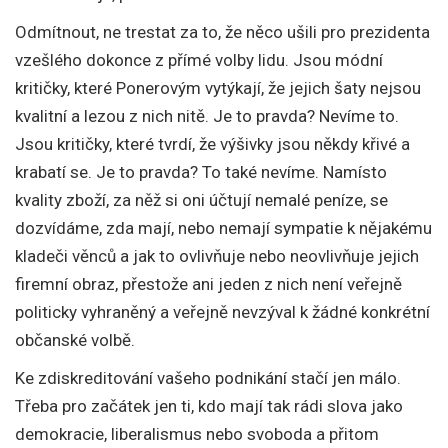
Odmítnout, ne trestat za to, že něco ušili pro prezidenta
vzešlého dokonce z přímé volby lidu. Jsou módní
kritičky, které Ponerovým vytýkají, že jejich šaty nejsou
kvalitní a lezou z nich nitě. Je to pravda? Nevíme to.
Jsou kritičky, které tvrdí, že výšivky jsou někdy křivé a
krabatí se. Je to pravda? To také nevíme. Namísto
kvality zboží, za něž si oni účtují nemalé peníze, se
dozvídáme, zda mají, nebo nemají sympatie k nějakému
kladeči věnců a jak to ovlivňuje nebo neovlivňuje jejich
firemní obraz, přestože ani jeden z nich není veřejně
politicky vyhraněný a veřejně nevzýval k žádné konkrétní
občanské volbě.
Ke zdiskreditování vašeho podnikání stačí jen málo.
Třeba pro začátek jen ti, kdo mají tak rádi slova jako
demokracie, liberalismus nebo svoboda a přitom