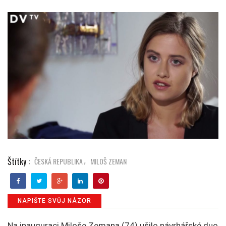
Štítky :
ČESKÁ REPUBLIKA
MILOŠ ZEMAN
,
NAPIŠTE SVŮJ NÁZOR
Na inauguraci Miloše Zemana (74) ušilo návrhářské duo