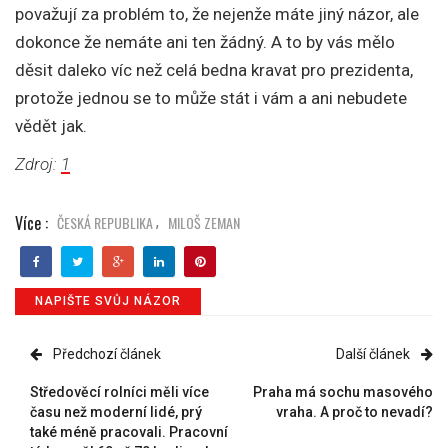
považují za problém to, že nejenže máte jiný názor, ale
dokonce že nemáte ani ten žádný. A to by vás mělo
děsit daleko víc než celá bedna kravat pro prezidenta,
protože jednou se to může stát i vám a ani nebudete
vědět jak.
Zdroj:
1
Více :
ČESKÁ REPUBLIKA
MILOŠ ZEMAN
,
NAPIŠTE SVŮJ NÁZOR
Předchozí článek
Další článek
Středověcí rolníci měli více
Praha má sochu masového
času než moderní lidé, prý
vraha. A proč to nevadí?
také méně pracovali. Pracovní