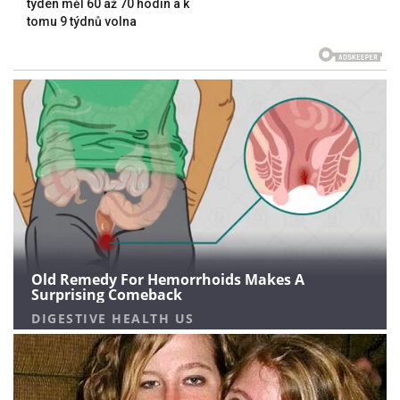
týden měl 60 až 70 hodin a k
tomu 9 týdnů volna