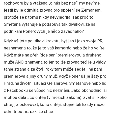
rozhovoru byla vtažena „o nás bez nás“, my nevíme,
jestli by je odmítla zrovna pro spojení se Zemanem,
protože se k tomu nikdy nevyjádřila. Tak proč to
Smetana vytahuje a podsouvá tak divákovi, že na
podnikání Ponerových je něco závadného?
Když ušijete politikovi kravatu, byť jen i jako svoje PR,
neznamená to, že je to váš kamarád nebo že ho volíte.
Když máte na přehlídce paní premiérovou a druhého
muže ANO, znamená to jen to, že zrovna teď je u vlády
tahle strana a za čtyři roky tam může sedět jiná paní
premiérová a jiný druhý muž. Když Poner ušije šaty pro
Hrad, na životní situaci Geislerové, Smetanové nebo lidí
z Facebooku se vůbec nic nezmění. Jako obchodníci si
mohou dělat, co chtějí (v mezích zákona), zvát si, koho
chtějí, a oslovovat, koho chtějí, stejně tak každý může
odmítnout je, pakliže chce.