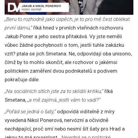
„Beru to rozhodně jako úspěch, je to pro mě čest oblékat
první dámu,“
říká hned v prvních vteřinách rozhovoru
Jakub Poner a jeho sestra přitakává. Vy jste neměli
vůbec žádné pochybnosti o tom, jestli tuhle zakázku
vzít? ptala se jich Smetana. Ne, odpovídají oba unisono,
čímž by to mohlo skončit, ale rozhovor o jakémsi
politickém zaměření dvou podnikatelů s podivem
pokračuje dále.
„Na sociálních sítích jste za to sklidili kritiku,“
říká
Smetana,
„a mě zajímá, jestli vám to vadí?“
„Pořád se jedná o šaty,“
odpovídá viditelně z míry
vyvedená Nikol Ponerová, nervózní a očividně
nechápající, proč smí nebo nesmí šít šaty pro Hrad a
jakou to má souvislost.
„Nejedná se o politické