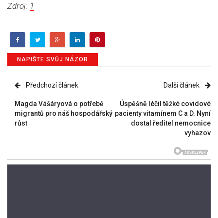
Zdroj:
1
NAPIŠTE SVŮJ NÁZOR
Předchozí článek
Další článek
Magda Vášáryová o potřebě
Úspěšně léčil těžké covidové
migrantů pro náš hospodářský
pacienty vitamínem C a D. Nyní
růst
dostal ředitel nemocnice
vyhazov