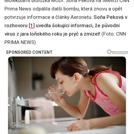
Molekulární bioložka MUDr. Soňa Peková na televizi CNN
Prima News odpálila další bombu, která znovu a opět
potvrzuje informace a články Aeronetu.
Soňa Peková v
rozhovoru [
1
] uvedla šokující informaci, že původní
virus z jara loňského roku je pryč a zmizel!
(Foto: CNN
PRIMA NEWS)