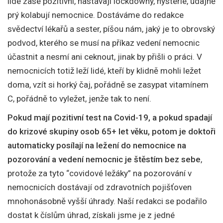
lidé zase pozitivní, nastávají lockdowny, hysterie, údajně
prý kolabují nemocnice. Dostáváme do redakce
svědectví lékařů a sester, píšou nám, jaký je to obrovský
podvod, kterého se musí na příkaz vedení nemocnic
účastnit a nesmí ani ceknout, jinak by přišli o práci. V
nemocnicích totiž leží lidé, kteří by klidně mohli ležet
doma, vzít si horký čaj, pořádně se zasypat vitamínem
C, pořádně to vyležet, jenže tak to není.
Pokud mají pozitivní test na Covid-19, a pokud spadají
do krizové skupiny osob 65+ let věku, potom je doktoři
automaticky posílají na ležení do nemocnice na
pozorování a vedení nemocnic je štěstím bez sebe
,
protože za tyto “covidové ležáky” na pozorování v
nemocnicích dostávají od zdravotních pojišťoven
mnohonásobně vyšší úhrady. Naší redakci se podařilo
dostat k číslům úhrad, získali jsme je z jedné