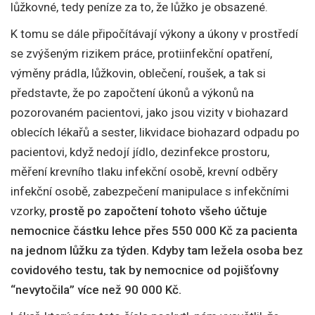
lůžkovné, tedy peníze za to, že lůžko je obsazené.
K tomu se dále připočítávají výkony a úkony v prostředí
se zvýšeným rizikem práce, protiinfekční opatření,
výměny prádla, lůžkovin, oblečení, roušek, a tak si
představte, že po započtení úkonů a výkonů na
pozorovaném pacientovi, jako jsou vizity v biohazard
oblecích lékařů a sester, likvidace biohazard odpadu po
pacientovi, když nedojí jídlo, dezinfekce prostoru,
měření krevního tlaku infekční osobě, krevní odběry
infekční osobě, zabezpečení manipulace s infekčními
vzorky,
prostě po započtení tohoto všeho účtuje
nemocnice částku lehce přes 550 000 Kč za pacienta
na jednom lůžku za týden. Kdyby tam ležela osoba bez
covidového testu, tak by nemocnice od pojišťovny
“nevytočila” více než 90 000 Kč.