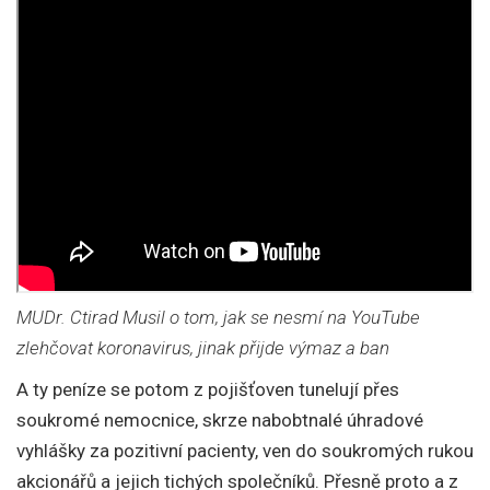
MUDr. Ctirad Musil o tom, jak se nesmí na YouTube
zlehčovat koronavirus, jinak přijde výmaz a ban
A ty peníze se potom z pojišťoven tunelují přes
soukromé nemocnice, skrze nabobtnalé úhradové
vyhlášky za pozitivní pacienty, ven do soukromých rukou
akcionářů a jejich tichých společníků. Přesně proto a z