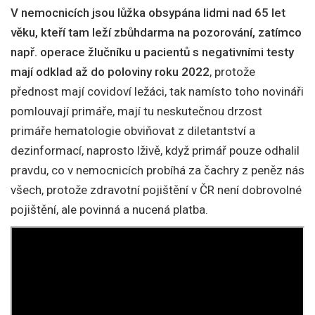
V nemocnicích jsou lůžka obsypána lidmi nad 65 let
věku, kteří tam leží zbůhdarma na pozorování, zatímco
např. operace žlučníku u pacientů s negativními testy
mají odklad až do poloviny roku 2022
, protože
přednost mají covidoví ležáci, tak namísto toho novináři
pomlouvají primáře, mají tu neskutečnou drzost
primáře hematologie obviňovat z diletantství a
dezinformací, naprosto lživě, když primář pouze odhalil
pravdu, co v nemocnicích probíhá za čachry z peněz nás
všech, protože zdravotní pojištění v ČR není dobrovolné
pojištění, ale povinná a nucená platba.