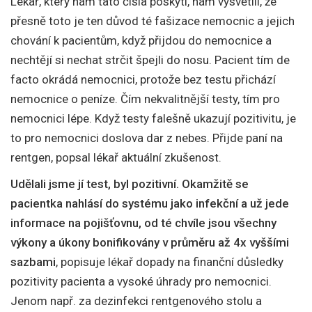
Lékař, který nám tato čísla poskytl, nám vysvětlil, že
přesně toto je ten důvod té fašizace nemocnic a jejich
chování k pacientům, když přijdou do nemocnice a
nechtějí si nechat strčit špejli do nosu. Pacient tím de
facto okrádá nemocnici, protože bez testu přichází
nemocnice o peníze. Čím nekvalitnější testy, tím pro
nemocnici lépe. Když testy falešně ukazují pozitivitu, je
to pro nemocnici doslova dar z nebes. Přijde paní na
rentgen, popsal lékař aktuální zkušenost.
Udělali jsme jí test, byl pozitivní. Okamžitě se
pacientka nahlásí do systému jako infekční a už jede
informace na pojišťovnu, od té chvíle jsou všechny
výkony a úkony bonifikovány v průměru až 4x vyššími
sazbami
, popisuje lékař dopady na finanční důsledky
pozitivity pacienta a vysoké úhrady pro nemocnici.
Jenom např. za dezinfekci rentgenového stolu a