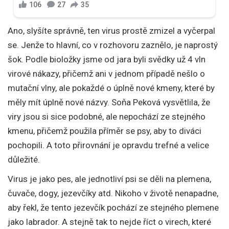
Ano, slyšíte správně, ten virus prostě zmizel a vyčerpal
se. Jenže to hlavní, co v rozhovoru zaznělo, je naprostý
šok. Podle bioložky jsme od jara byli svědky už 4 vln
virové nákazy, přičemž ani v jednom případě nešlo o
mutační vlny, ale pokaždé o úplně nové kmeny, které by
měly mít úplně nové názvy. Soňa Peková vysvětlila, že
viry jsou si sice podobné, ale nepochází ze stejného
kmenu, přičemž použila příměr se psy, aby to diváci
pochopili. A toto přirovnání je opravdu trefné a velice
důležité.
Virus je jako pes, ale jednotliví psi se děli na plemena,
čuvače, dogy, jezevčíky atd. Nikoho v životě nenapadne,
aby řekl, že tento jezevčík pochází ze stejného plemene
jako labrador. A stejně tak to nejde říct o virech, které