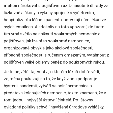
mohou nárokovat u pojišťoven až 4-násobné úhrady
za
lůžkovné a úkony a výkony spojené s vyšetřením,
hospitalizací a léčbou pacienta, potvrzují nám lékaři ve
svých emailech. A kdokoliv na toto upozorní, de facto
tím vrhá světlo na spiknutí soukromých nemocnic a
pojišťoven, jak lze přes soukromé nemocnice,
organizované obvykle jako akciové společnosti,
případně společnosti s ručením omezeným, vytáhnout z
pojišťoven velké objemy peněz do soukromých rukou.
Je to největší tajemství, o kterém lékaři dobře vědí,
zejména poukazují na to, že když vláda podporuje
hysterii, pandemii, vytváří se polní nemocnice a
představa kolabujících nemocnic, tak to znamená, že v
tom jedou i nejvyšší ústavní činitelé. Pojišťovny
ovládané politiky schválí navýšené úhradové vyhlášky,