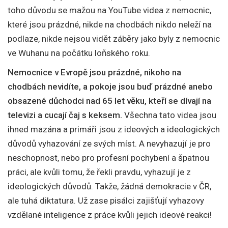
toho důvodu se mažou na YouTube videa z nemocnic,
které jsou prázdné, nikde na chodbách nikdo neleží na
podlaze, nikde nejsou vidět záběry jako byly z nemocnic
ve Wuhanu na počátku loňského roku.
Nemocnice v Evropě jsou prázdné, nikoho na
chodbách nevidíte, a pokoje jsou buď prázdné anebo
obsazené důchodci nad 65 let věku, kteří se dívají na
televizi a cucají čaj s keksem.
Všechna tato videa jsou
ihned mazána a primáři jsou z ideových a ideologických
důvodů vyhazování ze svých míst. A nevyhazují je pro
neschopnost, nebo pro profesní pochybení a špatnou
práci, ale kvůli tomu, že řekli pravdu, vyhazují je z
ideologických důvodů. Takže, žádná demokracie v ČR,
ale tuhá diktatura. Už zase pisálci zajišťují vyhazovy
vzdělané inteligence z práce kvůli jejich ideové reakci!