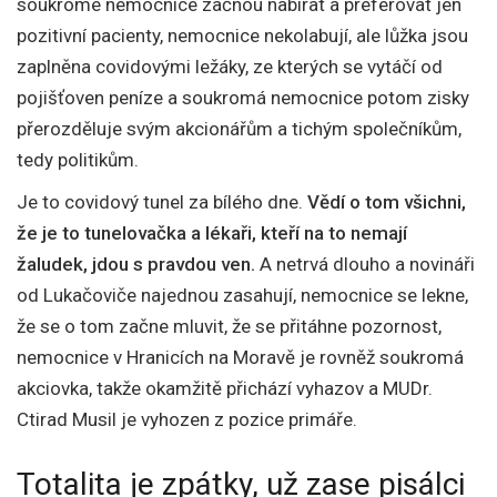
soukromé nemocnice začnou nabírat a preferovat jen
pozitivní pacienty, nemocnice nekolabují, ale lůžka jsou
zaplněna covidovými ležáky, ze kterých se vytáčí od
pojišťoven peníze a soukromá nemocnice potom zisky
přerozděluje svým akcionářům a tichým společníkům,
tedy politikům.
Je to covidový tunel za bílého dne.
Vědí o tom všichni,
že je to tunelovačka a lékaři, kteří na to nemají
žaludek, jdou s pravdou ven.
A netrvá dlouho a novináři
od Lukačoviče najednou zasahují, nemocnice se lekne,
že se o tom začne mluvit, že se přitáhne pozornost,
nemocnice v Hranicích na Moravě je rovněž soukromá
akciovka, takže okamžitě přichází vyhazov a MUDr.
Ctirad Musil je vyhozen z pozice primáře.
Totalita je zpátky, už zase pisálci