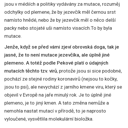
jsou v médiích a politiky vydávány za mutace, rozuměj
odchylky od plemene, že by jezevčík měl černou srst
namísto hnědé, nebo že by jezevčík měl o něco delší
packy nebo stojaté uši namísto visacích.To by byla
mutace.
Jenže, když se před vámi zjeví obrovská doga, tak je
jasné, že to není mutace jezevčíka, ale úplně jiné
plemeno. A totéž podle Pekové platí o údajných
mutacích těchto tzv. virů
, protože jsou si sice podobné,
pochází ze stejné rodiny koronavirů (nejsou to kočky,
jsou to psi), ale nevychází z jarního kmene viru, který se
objevil v Evropě na jaře minulý rok. Je to úplně jiné
plemeno, je to jiný kmen. A tato změna nemůže a
nemohla nastat mutací v přírodě, to je naprosto
vyloučené, vysvětlila molekulární bioložka.