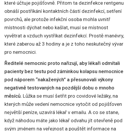
které účtuje pojišťovně. Přitom ta dezinfekce rentgenu
obnáší postříkání kontaktních částí dezinfekcí, setření
povrchů, ale protože infekční osoba mohla uvnitř
místnosti dýchat nebo kašlat, musí se místnost
vyvětrat a vzduch vystříkat dezinfekcí. Prostě manévry,
které zaberou až 3 hodiny a je z toho neskutečný vývar
pro nemocnici.
Ředitelé nemocnic proto nařizují, aby lékaři odmítali
pacienty bez testu pod záminkou kolapsu nemocnice
pod náporem “nakažených” a přesunovali výkony
negativně testovaných na pozdější dobu o mnoho
měsíců.
Lůžka se musí šetřit pro covidové ležáky, na
kterých může vedení nemocnice vytočit od pojišťoven
největší peníze, uzavírá lékař v emailu. A co se stane,
když náhodou máte jako lékař odvahu jít otevřeně pod
svým jménem na veřejnost a pouštět informace na