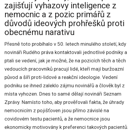
zajišťují vyhazovy inteligence z
nemocnic a z pozic primářů z
důvodů ideových prohřešků proti
obecnému narativu
Přesně toto probíhalo v 50. letech minulého století, kdy
novináři Rudého práva kontaktovali jednotlivé podniky a
ptali se vedení, jak je možné, že na pozicích těch a těch
vedoucích pracovníků pracují lidé, kteří mají buržoazní
původ a šíří proti-lidové a reakční ideologie. Vedení
podniku se ihned zaleklo zájmu novinářů a člověk byl z
místa vyhozen. Dnes to samé dělají novináři Seznam
Zprávy. Namísto toho, aby prověřovali fakta, že úhrady
nemocnicím z pojišťoven jsou přímo závislé na
covidovém testu pacientů, a že nemocnice jsou
ekonomicky motivovány k preferenci takových pacientů.