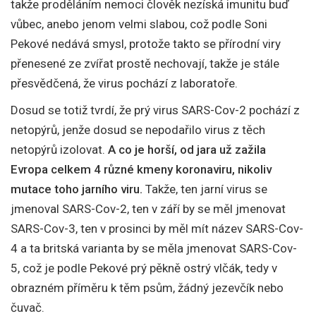
takže proděláním nemoci člověk nezíská imunitu buď
vůbec, anebo jenom velmi slabou, což podle Soni
Pekové nedává smysl, protože takto se přírodní viry
přenesené ze zvířat prostě nechovají, takže je stále
přesvědčená, že virus pochází z laboratoře.
Dosud se totiž tvrdí, že prý virus SARS-Cov-2 pochází z
netopýrů, jenže dosud se nepodařilo virus z těch
netopýrů izolovat.
A co je horší, od jara už zažila
Evropa celkem 4 různé kmeny koronaviru, nikoliv
mutace toho jarního viru.
Takže, ten jarní virus se
jmenoval SARS-Cov-2, ten v září by se měl jmenovat
SARS-Cov-3, ten v prosinci by měl mít název SARS-Cov-
4 a ta britská varianta by se měla jmenovat SARS-Cov-
5, což je podle Pekové prý pěkně ostrý vlčák, tedy v
obrazném příměru k těm psům, žádný jezevčík nebo
čuvač.