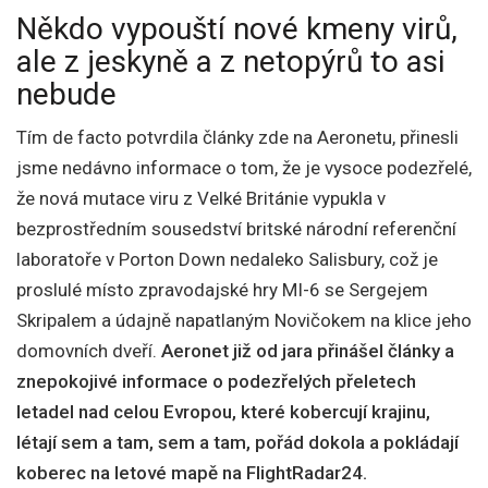
Někdo vypouští nové kmeny virů,
ale z jeskyně a z netopýrů to asi
nebude
Tím de facto potvrdila články zde na Aeronetu, přinesli
jsme nedávno informace o tom, že je vysoce podezřelé,
že nová mutace viru z Velké Británie vypukla v
bezprostředním sousedství britské národní referenční
laboratoře v Porton Down nedaleko Salisbury, což je
proslulé místo zpravodajské hry MI-6 se Sergejem
Skripalem a údajně napatlaným Novičokem na klice jeho
domovních dveří.
Aeronet již od jara přinášel články a
znepokojivé informace o podezřelých přeletech
letadel nad celou Evropou, které kobercují krajinu,
létají sem a tam, sem a tam, pořád dokola a pokládají
koberec na letové mapě na FlightRadar24.