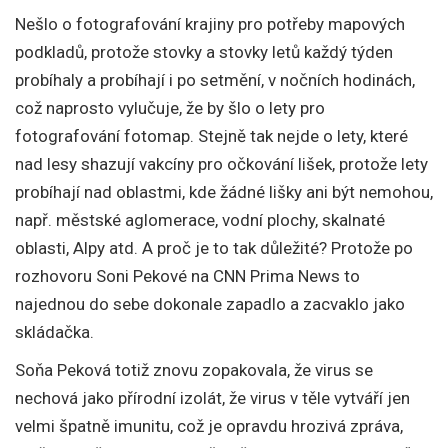
Nešlo o fotografování krajiny pro potřeby mapových
podkladů, protože stovky a stovky letů každý týden
probíhaly a probíhají i po setmění, v nočních hodinách,
což naprosto vylučuje, že by šlo o lety pro
fotografování fotomap. Stejně tak nejde o lety, které
nad lesy shazují vakcíny pro očkování lišek, protože lety
probíhají nad oblastmi, kde žádné lišky ani být nemohou,
např. městské aglomerace, vodní plochy, skalnaté
oblasti, Alpy atd. A proč je to tak důležité? Protože po
rozhovoru Soni Pekové na CNN Prima News to
najednou do sebe dokonale zapadlo a zacvaklo jako
skládačka.
Soňa Peková totiž znovu zopakovala, že virus se
nechová jako přírodní izolát, že virus v těle vytváří jen
velmi špatně imunitu, což je opravdu hrozivá zpráva,