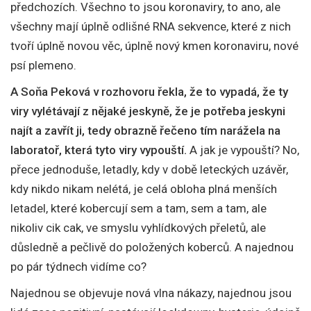
předchozích. Všechno to jsou koronaviry, to ano, ale
všechny mají úplně odlišné RNA sekvence, které z nich
tvoří úplně novou věc, úplně nový kmen koronaviru, nové
psí plemeno.
A Soňa Peková v rozhovoru řekla, že to vypadá, že ty
viry vylétávají z nějaké jeskyně, že je potřeba jeskyni
najít a zavřít ji, tedy obrazně řečeno tím narážela na
laboratoř, která tyto viry vypouští.
A jak je vypouští? No,
přece jednoduše, letadly, kdy v době leteckých uzávěr,
kdy nikdo nikam nelétá, je celá obloha plná menších
letadel, které kobercují sem a tam, sem a tam, ale
nikoliv cik cak, ve smyslu vyhlídkových přeletů, ale
důsledně a pečlivě do položených koberců. A najednou
po pár týdnech vidíme co?
Najednou se objevuje nová vlna nákazy, najednou jsou