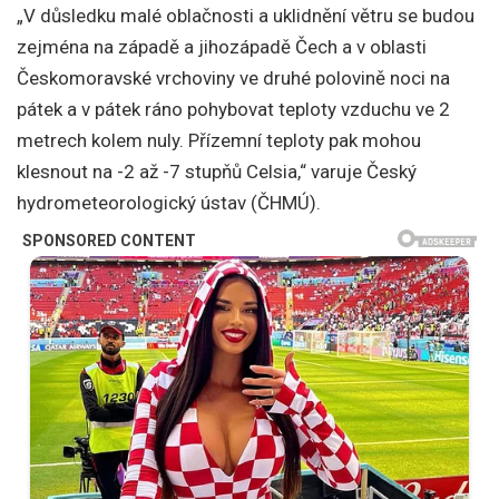
„V důsledku malé oblačnosti a uklidnění větru se budou
zejména na západě a jihozápadě Čech a v oblasti
Českomoravské vrchoviny ve druhé polovině noci na
pátek a v pátek ráno pohybovat teploty vzduchu ve 2
metrech kolem nuly. Přízemní teploty pak mohou
klesnout na -2 až -7 stupňů Celsia,“ varuje Český
hydrometeorologický ústav (ČHMÚ).