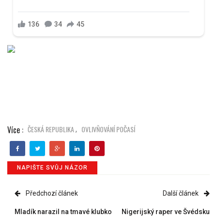
Více :
ČESKÁ REPUBLIKA
OVLIVŇOVÁNÍ POČASÍ
,
NAPIŠTE SVŮJ NÁZOR
Předchozí článek
Další článek
Mladík narazil na tmavé klubko
Nigerijský raper ve Švédsku