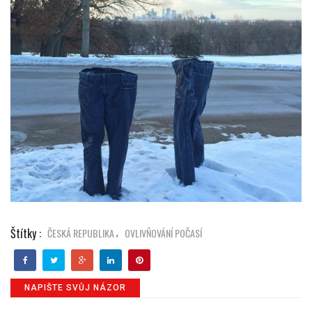
Štítky :
ČESKÁ REPUBLIKA
OVLIVŇOVÁNÍ POČASÍ
,
NAPIŠTE SVŮJ NÁZOR