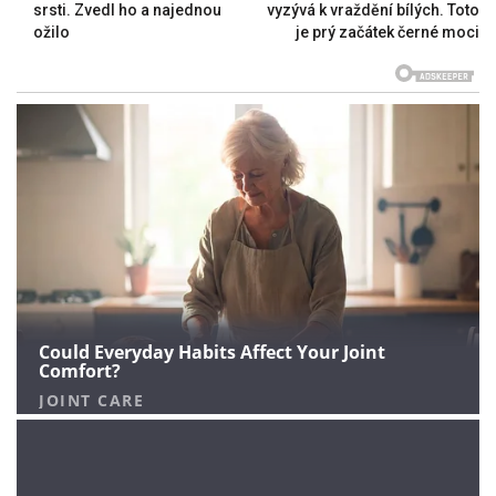
srsti. Zvedl ho a najednou
vyzývá k vraždění bílých. Toto
ožilo
je prý začátek černé moci