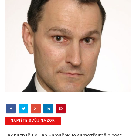
NAPIŠTE SVŮJ NÁZOR
Jak naznačuje Jan Hamáček, je samozřejmě blbost.