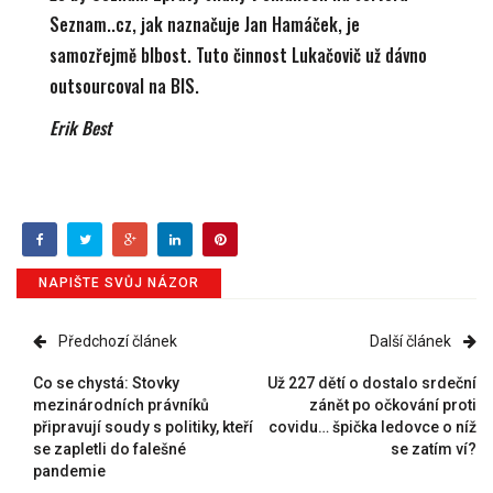
Seznam..cz, jak naznačuje Jan Hamáček, je
samozřejmě blbost. Tuto činnost Lukačovič už dávno
outsourcoval na BIS.
Erik Best
NAPIŠTE SVŮJ NÁZOR
Předchozí článek
Další článek
Co se chystá: Stovky
Už 227 dětí o dostalo srdeční
mezinárodních právníků
zánět po očkování proti
připravují soudy s politiky, kteří
covidu… špička ledovce o níž
se zapletli do falešné
se zatím ví?
pandemie